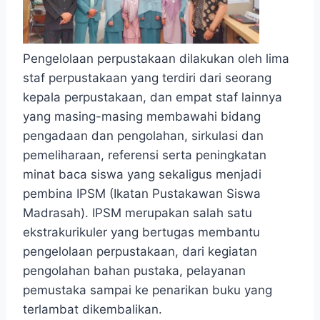
Pengelolaan perpustakaan dilakukan oleh lima
staf perpustakaan yang terdiri dari seorang
kepala perpustakaan, dan empat staf lainnya
yang masing-masing membawahi bidang
pengadaan dan pengolahan, sirkulasi dan
pemeliharaan, referensi serta peningkatan
minat baca siswa yang sekaligus menjadi
pembina IPSM (Ikatan Pustakawan Siswa
Madrasah). IPSM merupakan salah satu
ekstrakurikuler yang bertugas membantu
pengelolaan perpustakaan, dari kegiatan
pengolahan bahan pustaka, pelayanan
pemustaka sampai ke penarikan buku yang
terlambat dikembalikan.