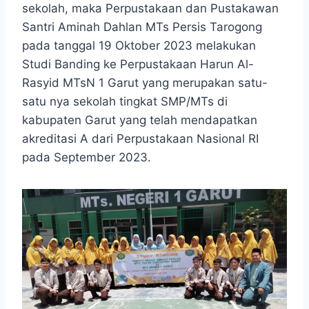
sekolah, maka Perpustakaan dan Pustakawan
Santri Aminah Dahlan MTs Persis Tarogong
pada tanggal 19 Oktober 2023 melakukan
Studi Banding ke Perpustakaan Harun Al-
Rasyid MTsN 1 Garut yang merupakan satu-
satu nya sekolah tingkat SMP/MTs di
kabupaten Garut yang telah mendapatkan
akreditasi A dari Perpustakaan Nasional RI
pada September 2023.