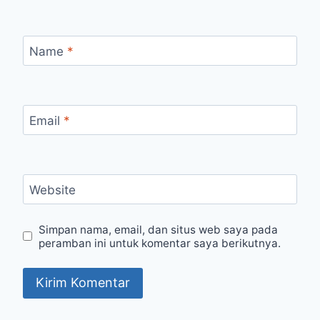
Name
*
Email
*
Website
Simpan nama, email, dan situs web saya pada
peramban ini untuk komentar saya berikutnya.