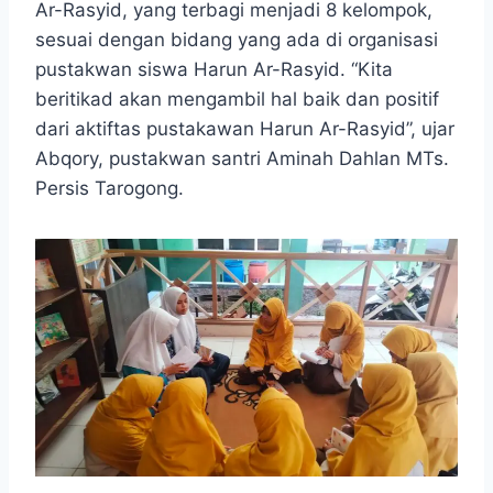
Ar-Rasyid, yang terbagi menjadi 8 kelompok,
sesuai dengan bidang yang ada di organisasi
pustakwan siswa Harun Ar-Rasyid. “Kita
beritikad akan mengambil hal baik dan positif
dari aktiftas pustakawan Harun Ar-Rasyid”, ujar
Abqory, pustakwan santri Aminah Dahlan MTs.
Persis Tarogong.