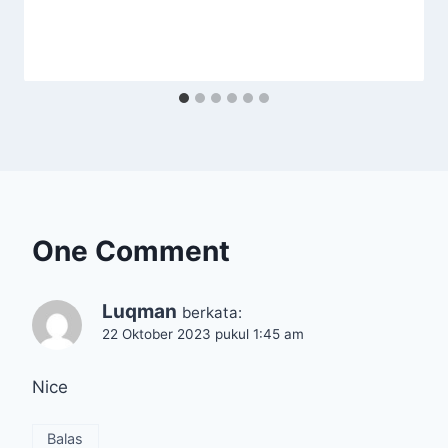
One Comment
Luqman
berkata:
22 Oktober 2023 pukul 1:45 am
Nice
Balas