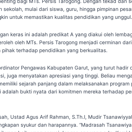
nting bagi MTs. Persis Tarogong. Dengan tekad dan s
 sekolah, mulai dari siswa, guru, hingga pimpinan pesa
in untuk memastikan kualitas pendidikan yang unggul
ngan keras ini adalah predikat A yang diakui oleh lembag
peroleh oleh MTs. Persis Tarogong menjadi cerminan dar
 pihak terhadap pendidikan yang berkualitas.
rdinator Pengawas Kabupaten Garut, yang turut hadir 
si, juga menyatakan apresiasi yang tinggi. Beliau meng
memiliki sejarah panjang dalam melaksanakan program 
ini adalah bukti nyata dari komitmen mereka terhadap p
sah, Ustad Agus Arif Rahman, S.Th.I, Mudir Tsanawiyya
gkapan syukur dan harapannya. “Madrasah Tsanawiya