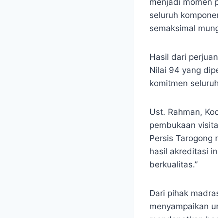
menjadi momen pe
seluruh komponen
semaksimal mungk
Hasil dari perjua
Nilai 94 yang di
komitmen seluruh
Ust. Rahman, Koo
pembukaan visita
Persis Tarogong 
hasil akreditasi 
berkualitas.”
Dari pihak madra
menyampaikan un