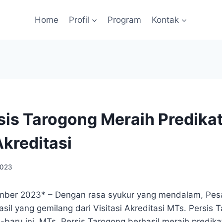
Home
Profil
Program
Kontak
sis Tarogong Meraih Predikat
Akreditasi
2023
ember 2023* – Dengan rasa syukur yang mendalam, Pes
l yang gemilang dari Visitasi Akreditasi MTs. Persis 
baru ini. MTs. Persis Tarogong berhasil meraih predika