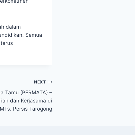
berkomitmen
auh dalam
endidikan. Semua
 terus
NEXT
a Tamu (PERMATA) –
an dan Kerjasama di
 MTs. Persis Tarogong