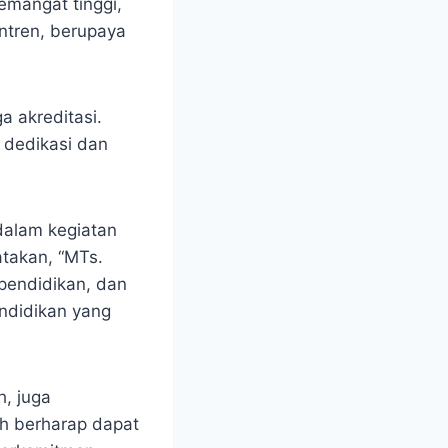
emangat tinggi,
ntren, berupaya
.
a akreditasi.
i dedikasi dan
dalam kegiatan
atakan, “MTs.
pendidikan, dan
endidikan yang
h, juga
h berharap dapat