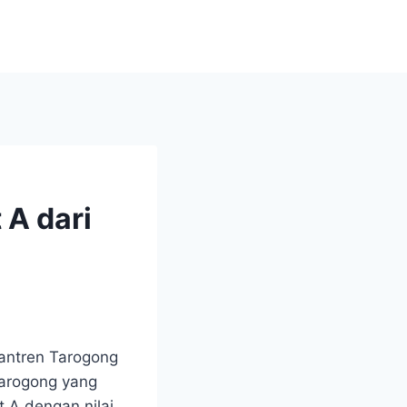
 A dari
antren Tarogong
Tarogong yang
t A dengan nilai