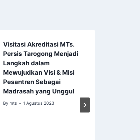
Visitasi Akreditasi MTs.
Persis Tarogong Menjadi
Langkah dalam
Mewujudkan Visi & Misi
Pesantren Sebagai
Madrasah yang Unggul
By
mts
1 Agustus 2023
Hibah B
Perpus
Dahlan 
Tarogo